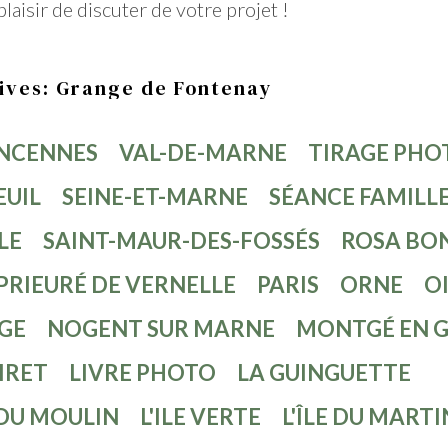
plaisir de discuter de votre projet !
ives: Grange de Fontenay
NCENNES
VAL-DE-MARNE
TIRAGE PHO
EUIL
SEINE-ET-MARNE
SÉANCE FAMILL
LE
SAINT-MAUR-DES-FOSSÉS
ROSA BO
PRIEURÉ DE VERNELLE
PARIS
ORNE
O
GE
NOGENT SUR MARNE
MONTGÉ EN 
IRET
LIVRE PHOTO
LA GUINGUETTE
 DU MOULIN
L'ILE VERTE
L'ÎLE DU MART