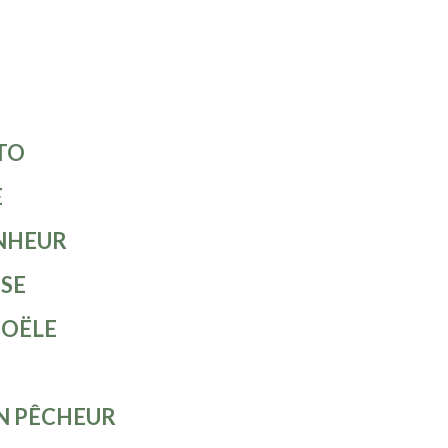
TO
E
NHEUR
ISE
GOËLE
IN PÊCHEUR