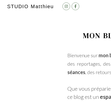
STUDIO M
atthieu
MON B
Bienvenue sur
mon 
des reportages, des
séances
, des retour
Que vous préparie
ce blog est un
espa